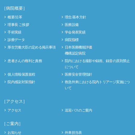
［病院概要］
概要/沿革
理念/基本方針
理事長 ご挨拶
医療設備
手術実績
学会発表実績
診療データ
病院指標
厚生労働大臣の定める掲示事項
日本医療機能評価
機構認定病院
患者さんの権利と責務
院内における撮影や録画、録音の原則禁止
について
個人情報保護規程
医療安全管理指針
院内感染対策指針
救急外来における院内トリアージ実施につ
いて
［アクセス］
アクセス
送迎バスのご案内
［ご案内］
お知らせ
外来担当表