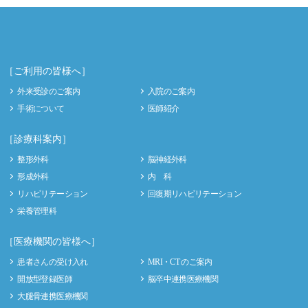
［ご利用の皆様へ］
外来受診のご案内
入院のご案内
手術について
医師紹介
［診療科案内］
整形外科
脳神経外科
形成外科
内 科
リハビリテーション
回復期リハビリテーション
栄養管理科
［医療機関の皆様へ］
患者さんの受け入れ
MRI・CT のご案内
開放型登録医師
脳卒中連携医療機関
大腿骨連携医療機関