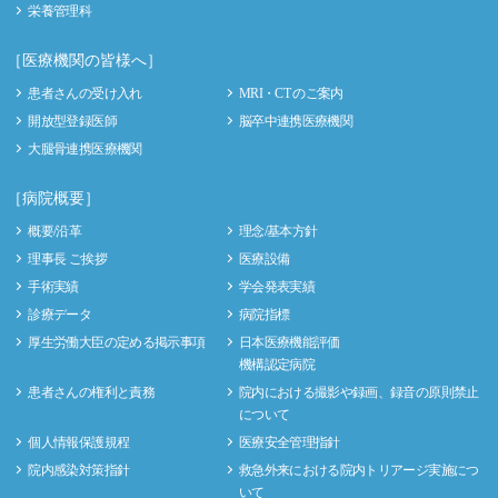
栄養管理科
［医療機関の皆様へ］
患者さんの受け入れ
MRI・CT のご案内
開放型登録医師
脳卒中連携医療機関
大腿骨連携医療機関
［病院概要］
概要/沿革
理念/基本方針
理事長 ご挨拶
医療設備
手術実績
学会発表実績
診療データ
病院指標
厚生労働大臣の定める掲示事項
日本医療機能評価
機構認定病院
患者さんの権利と責務
院内における撮影や録画、録音の原則禁止
について
個人情報保護規程
医療安全管理指針
院内感染対策指針
救急外来における院内トリアージ実施につ
いて