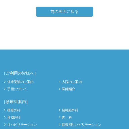
前の画面に戻る
［ご利用の皆様へ］
外来受診のご案内
入院のご案内
手術について
医師紹介
［診療科案内］
整形外科
脳神経外科
形成外科
内 科
リハビリテーション
回復期リハビリテーション