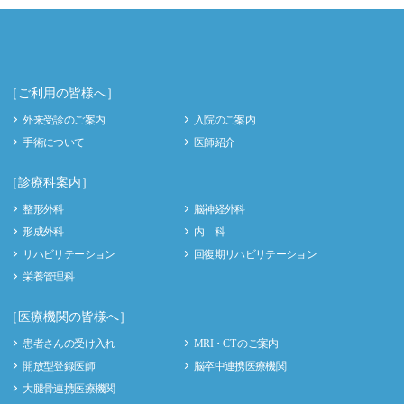
［ご利用の皆様へ］
外来受診のご案内
入院のご案内
手術について
医師紹介
［診療科案内］
整形外科
脳神経外科
形成外科
内 科
リハビリテーション
回復期リハビリテーション
栄養管理科
［医療機関の皆様へ］
患者さんの受け入れ
MRI・CT のご案内
開放型登録医師
脳卒中連携医療機関
大腿骨連携医療機関