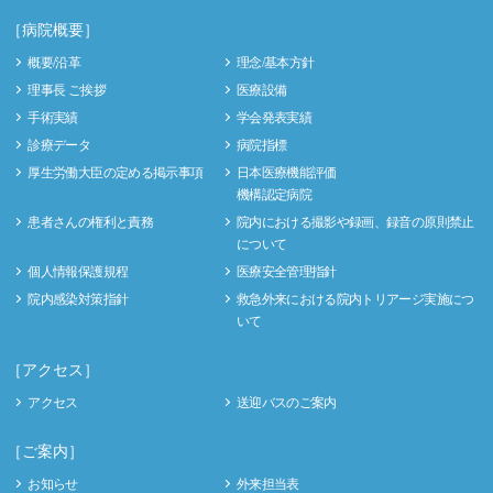
［病院概要］
概要/沿革
理念/基本方針
理事長 ご挨拶
医療設備
手術実績
学会発表実績
診療データ
病院指標
厚生労働大臣の定める掲示事項
日本医療機能評価
機構認定病院
患者さんの権利と責務
院内における撮影や録画、録音の原則禁止
について
個人情報保護規程
医療安全管理指針
院内感染対策指針
救急外来における院内トリアージ実施につ
いて
［アクセス］
アクセス
送迎バスのご案内
［ご案内］
お知らせ
外来担当表