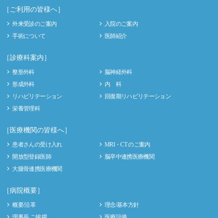
［ご利用の皆様へ］
外来受診のご案内
入院のご案内
手術について
医師紹介
［診療科案内］
整形外科
脳神経外科
形成外科
内 科
リハビリテーション
回復期リハビリテーション
栄養管理科
［医療機関の皆様へ］
患者さんの受け入れ
MRI・CT のご案内
開放型登録医師
脳卒中連携医療機関
大腿骨連携医療機関
［病院概要］
概要/沿革
理念/基本方針
理事長 ご挨拶
医療設備