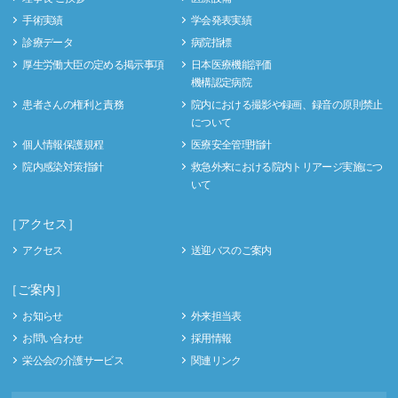
手術実績
学会発表実績
診療データ
病院指標
厚生労働大臣の定める掲示事項
日本医療機能評価
機構認定病院
患者さんの権利と責務
院内における撮影や録画、録音の原則禁止
について
個人情報保護規程
医療安全管理指針
院内感染対策指針
救急外来における院内トリアージ実施につ
いて
［アクセス］
アクセス
送迎バスのご案内
［ご案内］
お知らせ
外来担当表
お問い合わせ
採用情報
栄公会の介護サービス
関連リンク