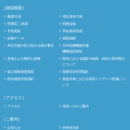
［病院概要］
概要/沿革
理念/基本方針
理事長 ご挨拶
医療設備
手術実績
学会発表実績
診療データ
病院指標
厚生労働大臣の定める掲示事項
日本医療機能評価
機構認定病院
患者さんの権利と責務
院内における撮影や録画、録音の原則禁止
について
個人情報保護規程
医療安全管理指針
院内感染対策指針
救急外来における院内トリアージ実施につ
いて
［アクセス］
アクセス
送迎バスのご案内
［ご案内］
お知らせ
外来担当表