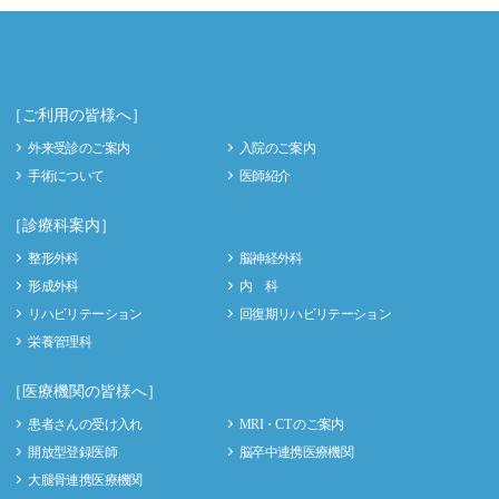
［ご利用の皆様へ］
外来受診のご案内
入院のご案内
手術について
医師紹介
［診療科案内］
整形外科
脳神経外科
形成外科
内 科
リハビリテーション
回復期リハビリテーション
栄養管理科
［医療機関の皆様へ］
患者さんの受け入れ
MRI・CT のご案内
開放型登録医師
脳卒中連携医療機関
大腿骨連携医療機関