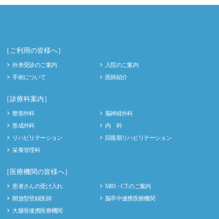
［ご利用の皆様へ］
外来受診のご案内
入院のご案内
手術について
医師紹介
［診療科案内］
整形外科
脳神経外科
形成外科
内 科
リハビリテーション
回復期リハビリテーション
栄養管理科
［医療機関の皆様へ］
患者さんの受け入れ
MRI・CT のご案内
開放型登録医師
脳卒中連携医療機関
大腿骨連携医療機関