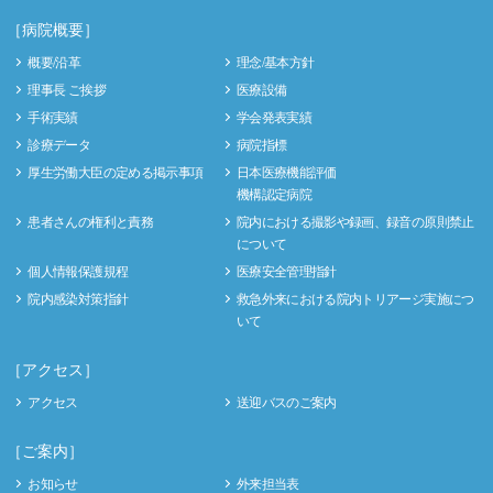
［病院概要］
概要/沿革
理念/基本方針
理事長 ご挨拶
医療設備
手術実績
学会発表実績
診療データ
病院指標
厚生労働大臣の定める掲示事項
日本医療機能評価
機構認定病院
患者さんの権利と責務
院内における撮影や録画、録音の原則禁止
について
個人情報保護規程
医療安全管理指針
院内感染対策指針
救急外来における院内トリアージ実施につ
いて
［アクセス］
アクセス
送迎バスのご案内
［ご案内］
お知らせ
外来担当表