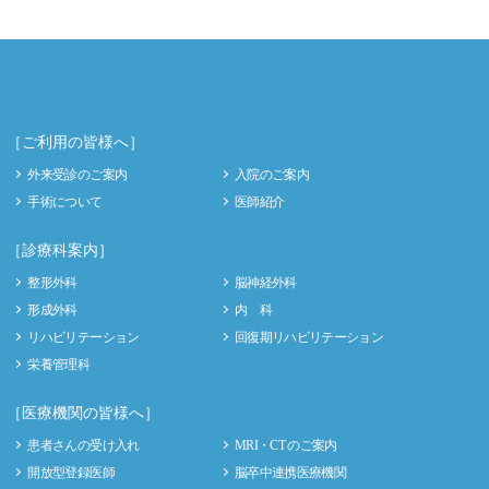
［ご利用の皆様へ］
外来受診のご案内
入院のご案内
手術について
医師紹介
［診療科案内］
整形外科
脳神経外科
形成外科
内 科
リハビリテーション
回復期リハビリテーション
栄養管理科
［医療機関の皆様へ］
患者さんの受け入れ
MRI・CT のご案内
開放型登録医師
脳卒中連携医療機関