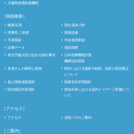
大腿骨連携医療機関
［病院概要］
概要/沿革
理念/基本方針
理事長 ご挨拶
医療設備
手術実績
学会発表実績
診療データ
病院指標
厚生労働大臣の定める掲示事項
日本医療機能評価
機構認定病院
患者さんの権利と責務
院内における撮影や録画、録音の原則禁止
について
個人情報保護規程
医療安全管理指針
院内感染対策指針
救急外来における院内トリアージ実施につ
いて
［アクセス］
アクセス
送迎バスのご案内
［ご案内］