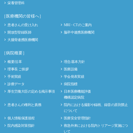
栄養管理科
［医療機関の皆様へ］
患者さんの受け入れ
MRI・CT のご案内
開放型登録医師
脳卒中連携医療機関
大腿骨連携医療機関
［病院概要］
概要/沿革
理念/基本方針
理事長 ご挨拶
医療設備
手術実績
学会発表実績
診療データ
病院指標
厚生労働大臣の定める掲示事項
日本医療機能評価
機構認定病院
患者さんの権利と責務
院内における撮影や録画、録音の原則禁止
について
個人情報保護規程
医療安全管理指針
院内感染対策指針
救急外来における院内トリアージ実施につ
いて