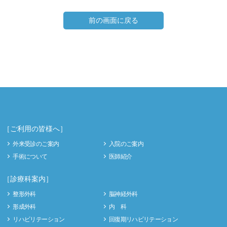
前の画面に戻る
［ご利用の皆様へ］
外来受診のご案内
入院のご案内
手術について
医師紹介
［診療科案内］
整形外科
脳神経外科
形成外科
内 科
リハビリテーション
回復期リハビリテーション