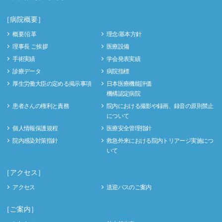
［病院概要］
概要/沿革
理念/基本方針
理事長 ご挨拶
医療設備
手術実績
学会発表実績
診療データ
病院指標
厚生労働大臣の定める掲示事項
日本医療機能評価
機構認定病院
患者さんの権利と責務
院内における撮影や録画、録音の原則禁止
について
個人情報保護規程
医療安全管理指針
院内感染対策指針
救急外来における院内トリアージ実施につ
いて
［アクセス］
アクセス
送迎バスのご案内
［ご案内］