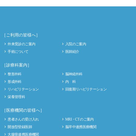
［ご利用の皆様へ］
外来受診のご案内
入院のご案内
手術について
医師紹介
［診療科案内］
整形外科
脳神経外科
形成外科
内 科
リハビリテーション
回復期リハビリテーション
栄養管理科
［医療機関の皆様へ］
患者さんの受け入れ
MRI・CT のご案内
開放型登録医師
脳卒中連携医療機関
大腿骨連携医療機関