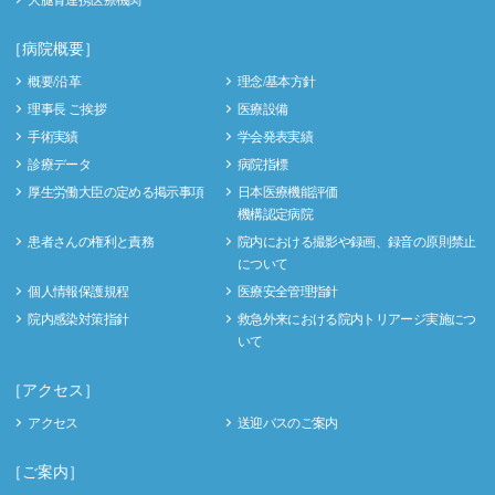
［病院概要］
概要/沿革
理念/基本方針
理事長 ご挨拶
医療設備
手術実績
学会発表実績
診療データ
病院指標
厚生労働大臣の定める掲示事項
日本医療機能評価
機構認定病院
患者さんの権利と責務
院内における撮影や録画、録音の原則禁止
について
個人情報保護規程
医療安全管理指針
院内感染対策指針
救急外来における院内トリアージ実施につ
いて
［アクセス］
アクセス
送迎バスのご案内
［ご案内］