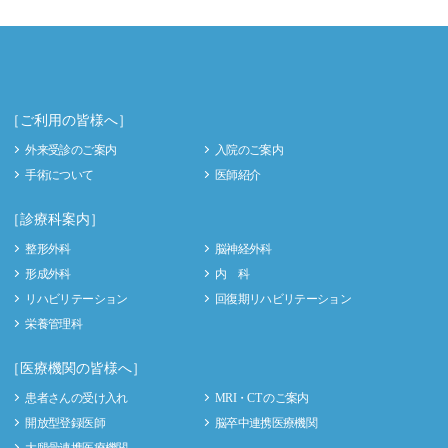
［ご利用の皆様へ］
外来受診のご案内
入院のご案内
手術について
医師紹介
［診療科案内］
整形外科
脳神経外科
形成外科
内 科
リハビリテーション
回復期リハビリテーション
栄養管理科
［医療機関の皆様へ］
患者さんの受け入れ
MRI・CT のご案内
開放型登録医師
脳卒中連携医療機関
大腿骨連携医療機関