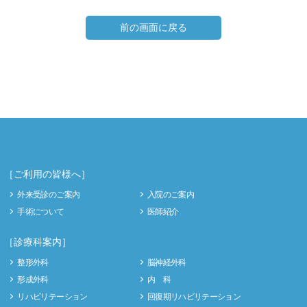
前の画面に戻る
［ご利用の皆様へ］
外来受診のご案内
入院のご案内
手術について
医師紹介
［診療科案内］
整形外科
脳神経外科
形成外科
内 科
リハビリテーション
回復期リハビリテーション