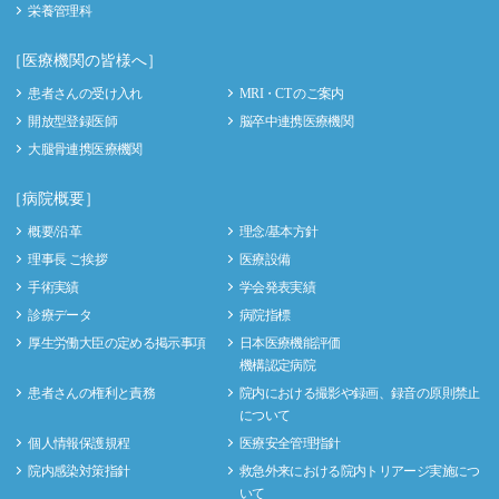
栄養管理科
［医療機関の皆様へ］
患者さんの受け入れ
MRI・CT のご案内
開放型登録医師
脳卒中連携医療機関
大腿骨連携医療機関
［病院概要］
概要/沿革
理念/基本方針
理事長 ご挨拶
医療設備
手術実績
学会発表実績
診療データ
病院指標
厚生労働大臣の定める掲示事項
日本医療機能評価
機構認定病院
患者さんの権利と責務
院内における撮影や録画、録音の原則禁止
について
個人情報保護規程
医療安全管理指針
院内感染対策指針
救急外来における院内トリアージ実施につ
いて