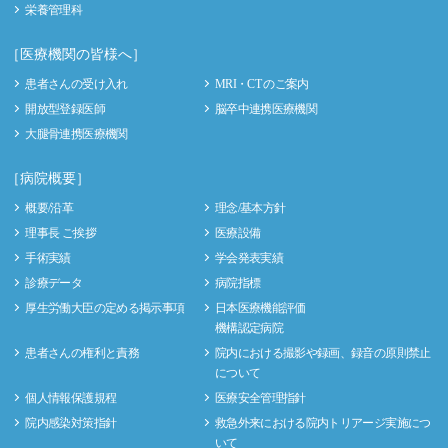
栄養管理科
［医療機関の皆様へ］
患者さんの受け入れ
MRI・CT のご案内
開放型登録医師
脳卒中連携医療機関
大腿骨連携医療機関
［病院概要］
概要/沿革
理念/基本方針
理事長 ご挨拶
医療設備
手術実績
学会発表実績
診療データ
病院指標
厚生労働大臣の定める掲示事項
日本医療機能評価
機構認定病院
患者さんの権利と責務
院内における撮影や録画、録音の原則禁止
について
個人情報保護規程
医療安全管理指針
院内感染対策指針
救急外来における院内トリアージ実施につ
いて