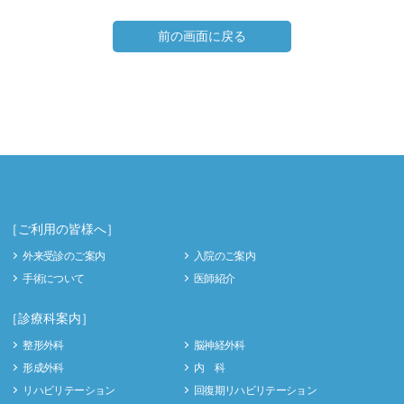
前の画面に戻る
［ご利用の皆様へ］
外来受診のご案内
入院のご案内
手術について
医師紹介
［診療科案内］
整形外科
脳神経外科
形成外科
内 科
リハビリテーション
回復期リハビリテーション