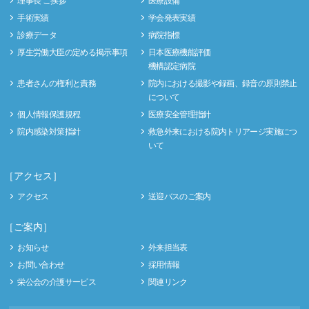
理事長 ご挨拶
医療設備
手術実績
学会発表実績
診療データ
病院指標
厚生労働大臣の定める掲示事項
日本医療機能評価
機構認定病院
患者さんの権利と責務
院内における撮影や録画、録音の原則禁止
について
個人情報保護規程
医療安全管理指針
院内感染対策指針
救急外来における院内トリアージ実施につ
いて
［アクセス］
アクセス
送迎バスのご案内
［ご案内］
お知らせ
外来担当表
お問い合わせ
採用情報
栄公会の介護サービス
関連リンク