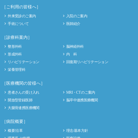
［ご利用の皆様へ］
外来受診のご案内
入院のご案内
手術について
医師紹介
［診療科案内］
整形外科
脳神経外科
形成外科
内 科
リハビリテーション
回復期リハビリテーション
栄養管理科
［医療機関の皆様へ］
患者さんの受け入れ
MRI・CT のご案内
開放型登録医師
脳卒中連携医療機関
大腿骨連携医療機関
［病院概要］
概要/沿革
理念/基本方針