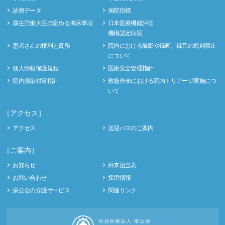
診療データ
病院指標
厚生労働大臣の定める掲示事項
日本医療機能評価
機構認定病院
患者さんの権利と責務
院内における撮影や録画、録音の原則禁止
について
個人情報保護規程
医療安全管理指針
院内感染対策指針
救急外来における院内トリアージ実施につ
いて
［アクセス］
アクセス
送迎バスのご案内
［ご案内］
お知らせ
外来担当表
お問い合わせ
採用情報
栄公会の介護サービス
関連リンク