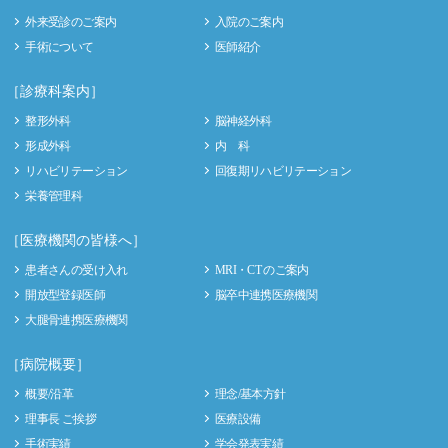
外来受診のご案内
入院のご案内
手術について
医師紹介
［診療科案内］
整形外科
脳神経外科
形成外科
内 科
リハビリテーション
回復期リハビリテーション
栄養管理科
［医療機関の皆様へ］
患者さんの受け入れ
MRI・CT のご案内
開放型登録医師
脳卒中連携医療機関
大腿骨連携医療機関
［病院概要］
概要/沿革
理念/基本方針
理事長 ご挨拶
医療設備
手術実績
学会発表実績