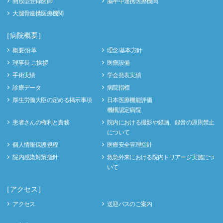
開放型登録医師
脳卒中連携医療機関
大腿骨連携医療機関
［病院概要］
概要/沿革
理念/基本方針
理事長 ご挨拶
医療設備
手術実績
学会発表実績
診療データ
病院指標
厚生労働大臣の定める掲示事項
日本医療機能評価
機構認定病院
患者さんの権利と責務
院内における撮影や録画、録音の原則禁止
について
個人情報保護規程
医療安全管理指針
院内感染対策指針
救急外来における院内トリアージ実施につ
いて
［アクセス］
アクセス
送迎バスのご案内