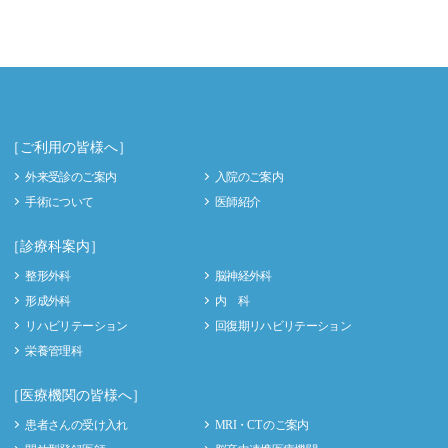
［ご利用の皆様へ］
外来受診のご案内
入院のご案内
手術について
医師紹介
［診療科案内］
整形外科
脳神経外科
形成外科
内 科
リハビリテーション
回復期リハビリテーション
栄養管理科
［医療機関の皆様へ］
患者さんの受け入れ
MRI・CT のご案内