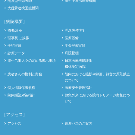
開放型登録医師
脳卒中連携医療機関
大腿骨連携医療機関
［病院概要］
概要/沿革
理念/基本方針
理事長 ご挨拶
医療設備
手術実績
学会発表実績
診療データ
病院指標
厚生労働大臣の定める掲示事項
日本医療機能評価
機構認定病院
患者さんの権利と責務
院内における撮影や録画、録音の原則禁止
について
個人情報保護規程
医療安全管理指針
院内感染対策指針
救急外来における院内トリアージ実施につ
いて
［アクセス］
アクセス
送迎バスのご案内