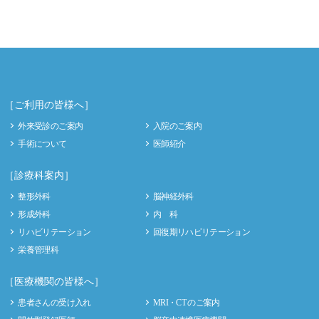
［ご利用の皆様へ］
外来受診のご案内
入院のご案内
手術について
医師紹介
［診療科案内］
整形外科
脳神経外科
形成外科
内 科
リハビリテーション
回復期リハビリテーション
栄養管理科
［医療機関の皆様へ］
患者さんの受け入れ
MRI・CT のご案内