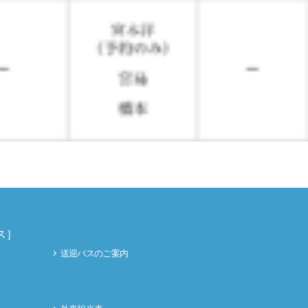
ス］
送迎バスのご案内
］