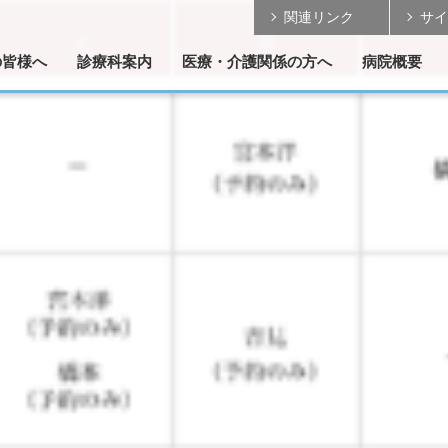
関連リンク
サイ
の皆様へ
診療科案内
医療・介護関係の方へ
病院概要
の取組み
のご案内
ご案内
ついて
紹介
リハビリテーション
各部門のご案内
脳神経外科
整形外科
形成外科
内 科
患者さんの受け入れ
MRI・CT のご案内
学会発表・論文掲載
理念/基本方針
理事長 ご挨拶
診療データ
概要/沿革
医療設備
手術実績
採用情報