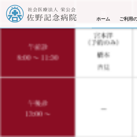
ホーム
ご利用
業務効率化
外来受診
入院の
手術に
医師