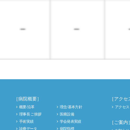
［病院概要］
［アクセ
概要/沿革
理念/基本方針
アクセス
理事長 ご挨拶
医療設備
手術実績
学会発表実績
［ご案内
診療データ
病院指標