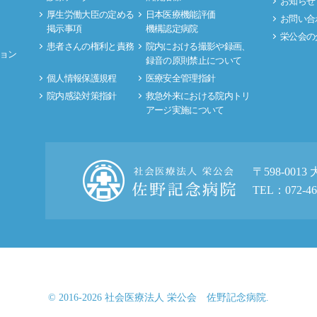
お知らせ
厚生労働大臣の定める
日本医療機能評価
お問い合
掲示事項
機構認定病院
栄公会の
患者さんの権利と責務
院内における撮影や録画、
ョン
録音の原則禁止について
個人情報保護規程
医療安全管理指針
院内感染対策指針
救急外来における院内トリ
アージ実施について
〒598-001
TEL：072-46
© 2016-2026 社会医療法人 栄公会 佐野記念病院.