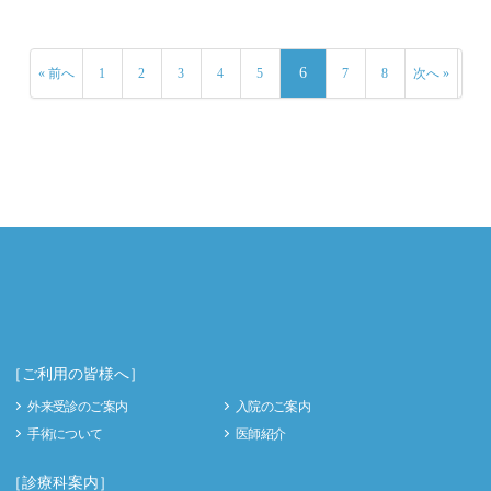
6
« 前へ
1
2
3
4
5
7
8
次へ »
［ご利用の皆様へ］
外来受診のご案内
入院のご案内
手術について
医師紹介
［診療科案内］