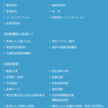
整形外科
脳神経外科
形成外科
内 科
リハビリテーション
回復期リハビリテーション
栄養管理科
［医療機関の皆様へ］
患者さんの受け入れ
MRI・CT のご案内
開放型登録医師
脳卒中連携医療機関
大腿骨連携医療機関
［病院概要］
概要/沿革
理念/基本方針
理事長 ご挨拶
医療設備
手術実績
学会発表実績
診療データ
病院指標
厚生労働大臣の定める掲示事項
日本医療機能評価
機構認定病院
患者さんの権利と責務
院内における撮影や録画、録音の原則禁止