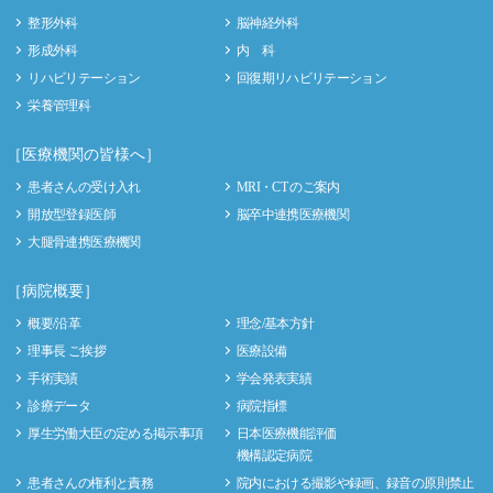
整形外科
脳神経外科
形成外科
内 科
リハビリテーション
回復期リハビリテーション
栄養管理科
［医療機関の皆様へ］
患者さんの受け入れ
MRI・CT のご案内
開放型登録医師
脳卒中連携医療機関
大腿骨連携医療機関
［病院概要］
概要/沿革
理念/基本方針
理事長 ご挨拶
医療設備
手術実績
学会発表実績
診療データ
病院指標
厚生労働大臣の定める掲示事項
日本医療機能評価
機構認定病院
患者さんの権利と責務
院内における撮影や録画、録音の原則禁止