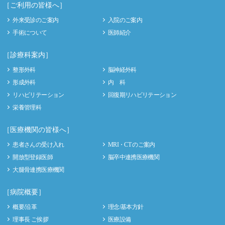
［ご利用の皆様へ］
外来受診のご案内
入院のご案内
手術について
医師紹介
［診療科案内］
整形外科
脳神経外科
形成外科
内 科
リハビリテーション
回復期リハビリテーション
栄養管理科
［医療機関の皆様へ］
患者さんの受け入れ
MRI・CT のご案内
開放型登録医師
脳卒中連携医療機関
大腿骨連携医療機関
［病院概要］
概要/沿革
理念/基本方針
理事長 ご挨拶
医療設備