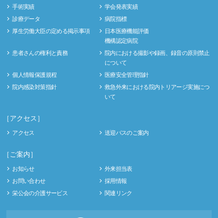
手術実績
学会発表実績
診療データ
病院指標
厚生労働大臣の定める掲示事項
日本医療機能評価
機構認定病院
患者さんの権利と責務
院内における撮影や録画、録音の原則禁止
について
個人情報保護規程
医療安全管理指針
院内感染対策指針
救急外来における院内トリアージ実施につ
いて
［アクセス］
アクセス
送迎バスのご案内
［ご案内］
お知らせ
外来担当表
お問い合わせ
採用情報
栄公会の介護サービス
関連リンク