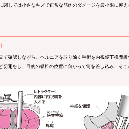
に関しては小さなキズで正常な筋肉のダメージを最小限に抑え
D）
しながら、ヘルニアを取り除く手術を内視鏡下椎間板切除術（Micro E
mほど切開をし、目的の脊椎の位置に向かって筒を差し込み、そ