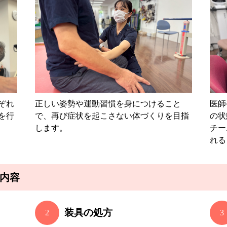
ぞれ
正しい姿勢や運動習慣を身につけること
医師
を行
で、再び症状を起こさない体づくりを目指
の状
します。
チー
れる
内容
装具の処方
2
3