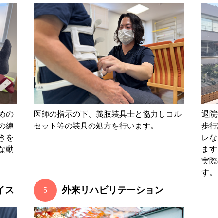
めの
医師の指示の下、義肢装具士と協力しコル
退院
の練
セット等の装具の処方を行います。
歩行
きを
レな
な動
ます
実際
す。
イス
外来リハビリテーション
5