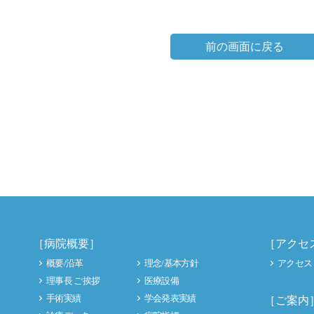
前の画面に戻る
［病院概要］
［アクセ
概要/沿革
理念/基本方針
アクセス
理事長 ご挨拶
医療設備
手術実績
学会発表実績
［ご案内