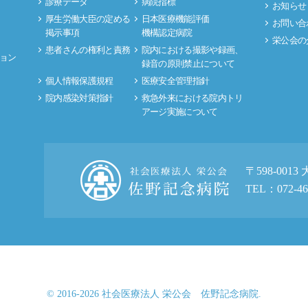
診療データ
病院指標
お知らせ
厚生労働大臣の定める
日本医療機能評価
お問い合
掲示事項
機構認定病院
栄公会の
患者さんの権利と責務
院内における撮影や録画、
ョン
録音の原則禁止について
個人情報保護規程
医療安全管理指針
院内感染対策指針
救急外来における院内トリ
アージ実施について
〒598-001
TEL：072-46
© 2016-2026 社会医療法人 栄公会 佐野記念病院.