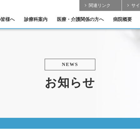
関連リンク
サイ
の皆様へ
診療科案内
医療・介護関係の方へ
病院概要
の取組み
のご案内
ご案内
ついて
紹介
リハビリテーション
各部門のご案内
脳神経外科
整形外科
形成外科
内 科
患者さんの受け入れ
MRI・CT のご案内
学会発表・論文掲載
理念/基本方針
理事長 ご挨拶
診療データ
概要/沿革
医療設備
手術実績
採用情報
NEWS
お知らせ