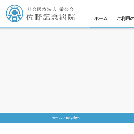
ホーム
ご利用
業務効率化
外来受診
入院の
手術に
医師
ホーム
>
tonyobyo