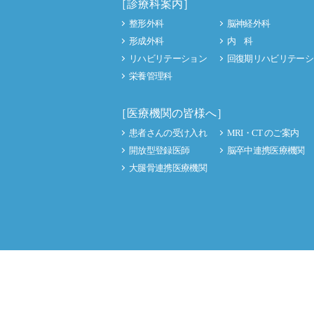
［診療科案内］
整形外科
脳神経外科
形成外科
内 科
リハビリテーション
回復期リハビリテーシ
栄養管理科
［医療機関の皆様へ］
患者さんの受け入れ
MRI・CT のご案内
開放型登録医師
脳卒中連携医療機関
大腿骨連携医療機関