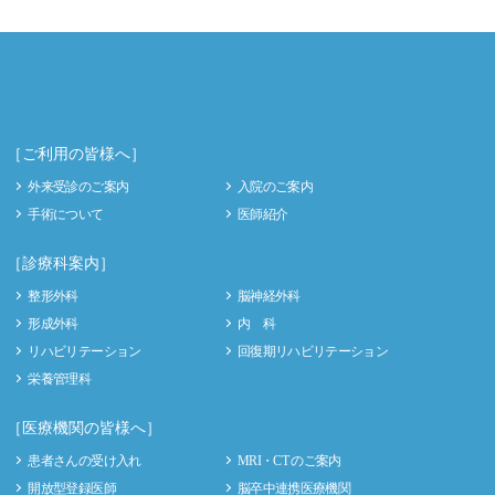
［ご利用の皆様へ］
外来受診のご案内
入院のご案内
手術について
医師紹介
［診療科案内］
整形外科
脳神経外科
形成外科
内 科
リハビリテーション
回復期リハビリテーション
栄養管理科
［医療機関の皆様へ］
患者さんの受け入れ
MRI・CT のご案内
開放型登録医師
脳卒中連携医療機関