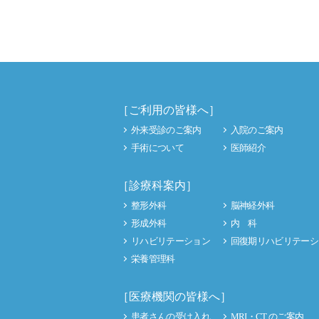
［ご利用の皆様へ］
外来受診のご案内
入院のご案内
手術について
医師紹介
［診療科案内］
整形外科
脳神経外科
形成外科
内 科
リハビリテーション
回復期リハビリテーシ
栄養管理科
［医療機関の皆様へ］
患者さんの受け入れ
MRI・CT のご案内