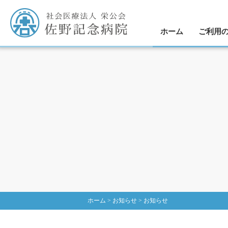
ホーム
ご利用
業務効率化
外来受診
入院の
手術に
医師
ホーム
>
お知らせ
>
お知らせ