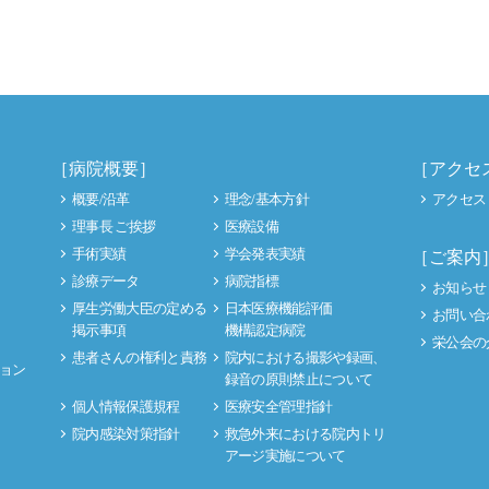
［病院概要］
［アクセ
概要/沿革
理念/基本方針
アクセス
理事長 ご挨拶
医療設備
手術実績
学会発表実績
［ご案内
診療データ
病院指標
お知らせ
厚生労働大臣の定める
日本医療機能評価
お問い合
掲示事項
機構認定病院
栄公会の
患者さんの権利と責務
院内における撮影や録画、
ョン
録音の原則禁止について
個人情報保護規程
医療安全管理指針
院内感染対策指針
救急外来における院内トリ
アージ実施について