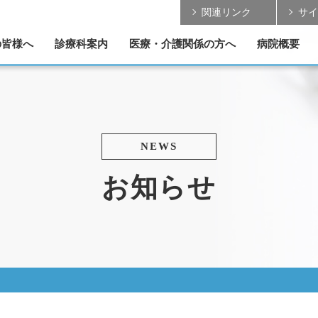
関連リンク
サイ
の皆様へ
診療科案内
医療・介護関係の方へ
病院概要
の取組み
のご案内
ご案内
ついて
紹介
リハビリテーション
各部門のご案内
脳神経外科
整形外科
形成外科
内 科
患者さんの受け入れ
MRI・CT のご案内
学会発表・論文掲載
理念/基本方針
理事長 ご挨拶
診療データ
概要/沿革
医療設備
手術実績
採用情報
NEWS
お知らせ