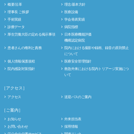
概要/沿革
理念/基本方針
理事長 ご挨拶
医療設備
手術実績
学会発表実績
診療データ
病院指標
厚生労働大臣の定める掲示事項
日本医療機能評価
機構認定病院
患者さんの権利と責務
院内における撮影や録画、録音の原則禁止
について
個人情報保護規程
医療安全管理指針
院内感染対策指針
救急外来における院内トリアージ実施につ
いて
［アクセス］
アクセス
送迎バスのご案内
［ご案内］
お知らせ
外来担当表
お問い合わせ
採用情報