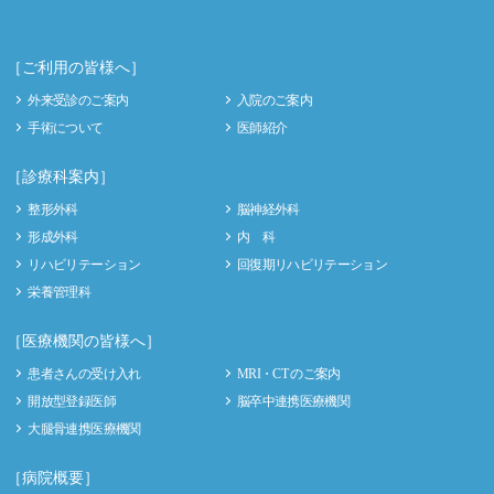
［ご利用の皆様へ］
外来受診のご案内
入院のご案内
手術について
医師紹介
［診療科案内］
整形外科
脳神経外科
形成外科
内 科
リハビリテーション
回復期リハビリテーション
栄養管理科
［医療機関の皆様へ］
患者さんの受け入れ
MRI・CT のご案内
開放型登録医師
脳卒中連携医療機関
大腿骨連携医療機関
［病院概要］