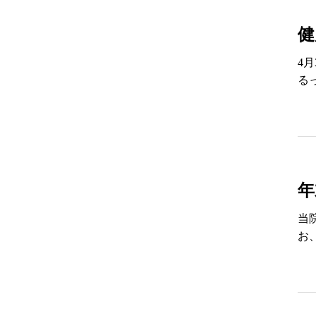
健
4
る
年
当
お