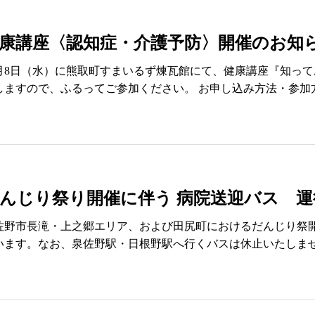
康講座〈認知症・介護予防〉開催のお知
0月8日（水）に熊取町すまいるず煉瓦館にて、健康講座『知っ
しますので、ふるってご参加ください。 お申し込み方法・参加
んじり祭り開催に伴う 病院送迎バス 
佐野市長滝・上之郷エリア、および田尻町におけるだんじり祭
います。なお、泉佐野駅・日根野駅へ行くバスは休止いたしませ