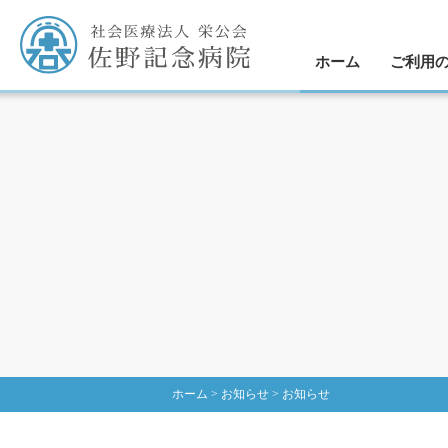
ホーム
ご利用
業務効率化
外来受診
入院の
手術に
医師
ホーム
>
お知らせ
>
お知らせ