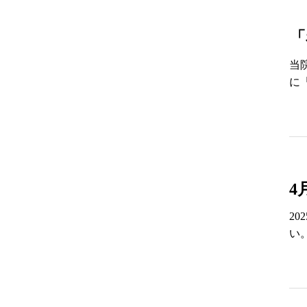
「
当
に
4
2
い