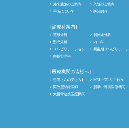
外来受診のご案内
入院のご案内
手術について
医師紹介
［診療科案内］
整形外科
脳神経外科
形成外科
内 科
リハビリテーション
回復期リハビリテーシ
栄養管理科
［医療機関の皆様へ］
患者さんの受け入れ
MRI・CT のご案内
開放型登録医師
脳卒中連携医療機関
大腿骨連携医療機関