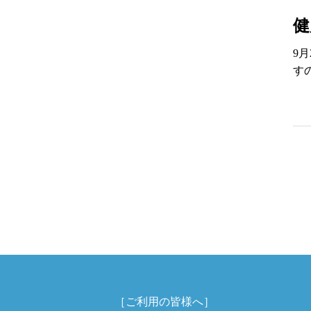
健
9
す
［ご利用の皆様へ］