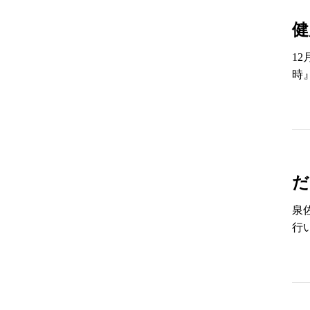
健
1
時
だ
泉
行