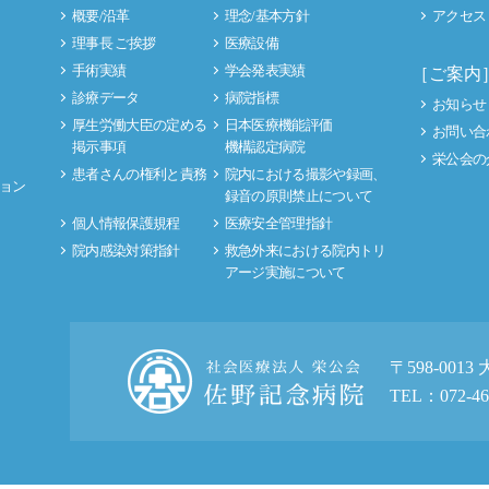
概要/沿革
理念/基本方針
アクセス
理事長 ご挨拶
医療設備
手術実績
学会発表実績
［ご案内
診療データ
病院指標
お知らせ
厚生労働大臣の定める
日本医療機能評価
お問い合
掲示事項
機構認定病院
栄公会の
患者さんの権利と責務
院内における撮影や録画、
ョン
録音の原則禁止について
個人情報保護規程
医療安全管理指針
院内感染対策指針
救急外来における院内トリ
アージ実施について
〒598-001
TEL：072-46