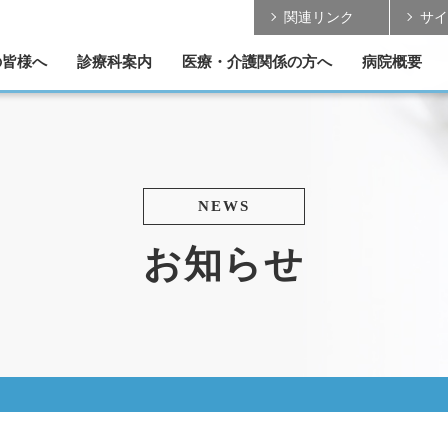
関連リンク
サイ
の皆様へ
診療科案内
医療・介護関係の方へ
病院概要
の取組み
のご案内
ご案内
ついて
紹介
リハビリテーション
各部門のご案内
脳神経外科
整形外科
形成外科
内 科
患者さんの受け入れ
MRI・CT のご案内
学会発表・論文掲載
理念/基本方針
理事長 ご挨拶
診療データ
概要/沿革
医療設備
手術実績
採用情報
NEWS
お知らせ