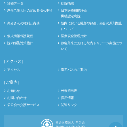
診療データ
病院指標
厚生労働大臣の定める掲示事項
日本医療機能評価
機構認定病院
患者さんの権利と責務
院内における撮影や録画、録音の原則禁止
について
個人情報保護規程
医療安全管理指針
院内感染対策指針
救急外来における院内トリアージ実施につ
いて
［アクセス］
アクセス
送迎バスのご案内
［ご案内］
お知らせ
外来担当表
お問い合わせ
採用情報
栄公会の介護サービス
関連リンク