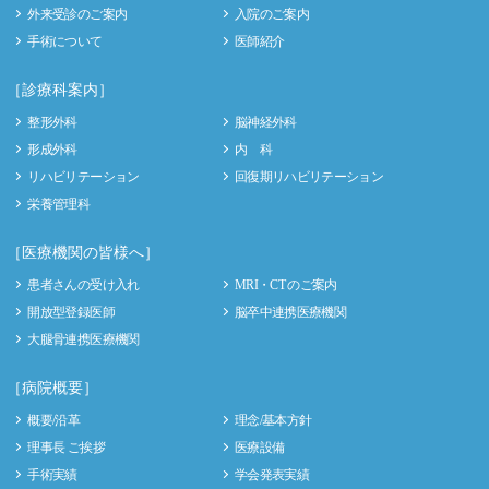
外来受診のご案内
入院のご案内
手術について
医師紹介
［診療科案内］
整形外科
脳神経外科
形成外科
内 科
リハビリテーション
回復期リハビリテーション
栄養管理科
［医療機関の皆様へ］
患者さんの受け入れ
MRI・CT のご案内
開放型登録医師
脳卒中連携医療機関
大腿骨連携医療機関
［病院概要］
概要/沿革
理念/基本方針
理事長 ご挨拶
医療設備
手術実績
学会発表実績